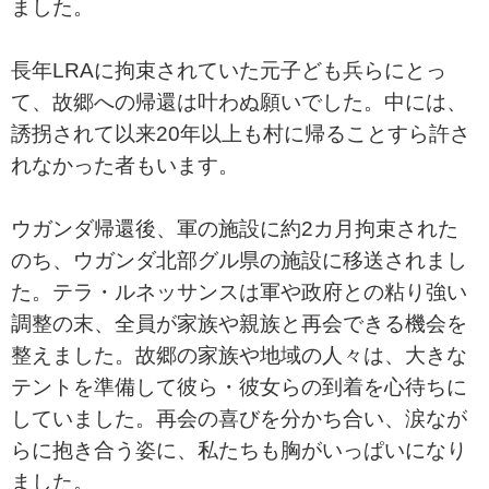
ました。
長年LRAに拘束されていた元子ども兵らにとっ
て、故郷への帰還は叶わぬ願いでした。中には、
誘拐されて以来20年以上も村に帰ることすら許さ
れなかった者もいます。
ウガンダ帰還後、軍の施設に約2カ月拘束された
のち、ウガンダ北部グル県の施設に移送されまし
た。テラ・ルネッサンスは軍や政府との粘り強い
調整の末、全員が家族や親族と再会できる機会を
整えました。故郷の家族や地域の人々は、大きな
テントを準備して彼ら・彼女らの到着を心待ちに
していました。再会の喜びを分かち合い、涙なが
らに抱き合う姿に、私たちも胸がいっぱいになり
ました。