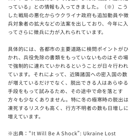
っている」との情報も入ってきました。（※）こう
した戦局の悪化からウクライナ政府も追加動員や徴
兵対象者の拡大などの法案を出しており、今年に入
ってさらに徴兵に力が入れられています。
具体的には、各都市の主要道路に検問ポイントがひ
かれ、兵役免除の書類をもっていないものはその場
で強制的に連れていかれるということが日々行われ
ています。それによって、近隣諸国への密入国の数
が増えているだけでなく、脱出できる人はあらゆる
手段をもって試みるため、その途中で命を落とす
方々も少なくありません。特に冬の極寒時の脱出は
凍死するリスクも高く、行方不明者の数も日増しに
増えています。
※出典：
“It Will Be A Shock”: Ukraine Lost