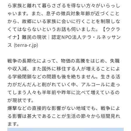
ら家族と離れて暮らさざるを得ない方々がいらっし
ゃいます。また、息子の徴兵対象年齢が近づくこと
から、故郷にいる家族に会いに行くことを制限しな
くてはならないというお話も伺いました。
【ウクラ
イナ】難民の現状｜認定NPO法人テラ・ルネッサン
ス (terra-r.jp)
戦争の長期化によって、物価の高騰をはじめ、失職
や収入減、また国外に移住する人が増えることによ
る学級閉鎖などの問題も後を絶ちません。生きる活
力がだんだんと削がれていく中、アルコールに走っ
てしまう人々も半年前や昨年に比べて増えているの
が現状です。
爆撃などの直接的な影響がない地域でも、戦争によ
る影響は甚大であることが生活の節々から垣間見れ
ます。