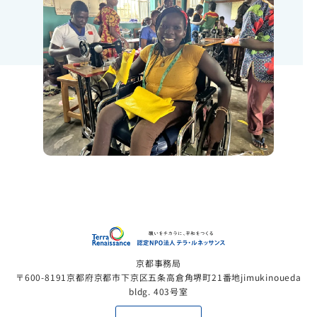
認定NP
京都事務局
〒600-8191京都府京都市下京区五条高倉角堺町21番地jimukinoueda
bldg. 403号室