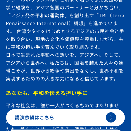
学と経験を、アジア各国のパートナーと分かち合い、
「アジア発の平和の運動体」を創り出す「TRI（Terra
Renaissance International）構想」を進めていま
す。
台湾やタイをはじめとするアジアの市民社会と手
を取り合い、現地の文化や価値観を尊重しながら、共
に平和の担い手を育んでいく取り組みです。
日本で生まれた平和への想いを、アジアへ。そして、
アジアから世界へ。私たちは、国境を越えた人々の連
帯こそが、世界から紛争や貧困をなくし、世界平和を
実現するためのの大きな力になると信じています。
あなたも、平和を伝える担い手に
平和な社会は、誰か一人がつくるものではありませ
ん。
一人ひとりが課題を知り、考え、小さな一歩を踏
講演依頼はこちら
み出すことで、
世界は着実に変わっていきます。
あな
たも、私たちと共に「伝える」活動に参加しません