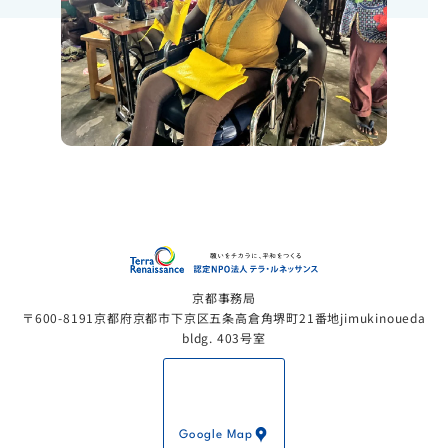
認定NP
京都事務局
〒600-8191京都府京都市下京区五条高倉角堺町21番地jimukinoueda
bldg. 403号室
Google Map