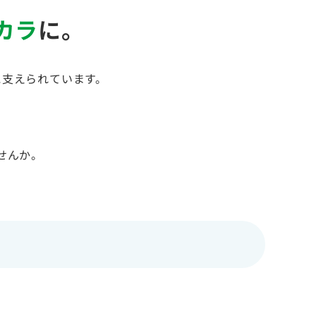
カラ
に。
に支えられています。
せんか。
る