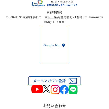
認定NP
京都事務局
〒600-8191京都府京都市下京区五条高倉角堺町21番地jimukinoueda
bldg. 403号室
Google Map
お問い合わせ