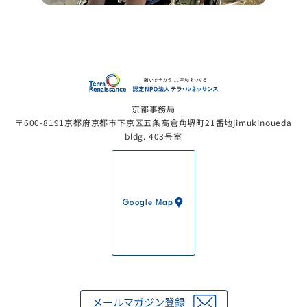
認定NP
京都事務局
〒600-8191京都府京都市下京区五条高倉角堺町21番地jimukinoueda
bldg. 403号室
Google Map