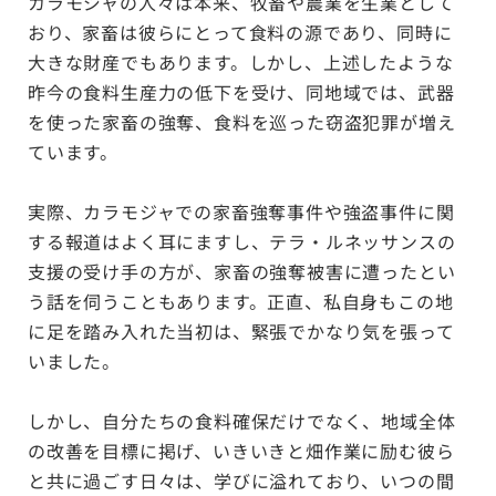
カラモジャの人々は本来、牧畜や農業を生業として
おり、家畜は彼らにとって食料の源であり、同時に
大きな財産でもあります。しかし、上述したような
昨今の食料生産力の低下を受け、同地域では、武器
を使った家畜の強奪、食料を巡った窃盗犯罪が増え
ています。
実際、カラモジャでの家畜強奪事件や強盗事件に関
する報道はよく耳にますし、テラ・ルネッサンスの
支援の受け手の方が、家畜の強奪被害に遭ったとい
う話を伺うこともあります。正直、私自身もこの地
に足を踏み入れた当初は、緊張でかなり気を張って
いました。
しかし、自分たちの食料確保だけでなく、地域全体
の改善を目標に掲げ、いきいきと畑作業に励む彼ら
と共に過ごす日々は、学びに溢れており、いつの間