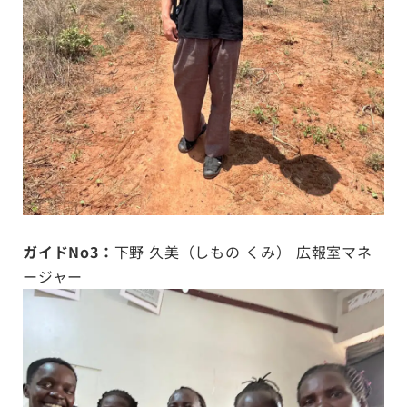
ガイドNo3：
下野 久美（しもの くみ） 広報室マネ
ージャー