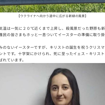
【ウクライナへ向かう道中に広がる新緑の風景】
気温は一気に２０℃近くまで上昇し、殺風景だった野原も
難民の皆さまもホッと一息ついてイースターの準備
に取り掛
みのないイースターですが、キリストの誕生を
祝うクリスマ
ントです。十字架にかけられ、死
に至ったイェス・キリスト
ばれています。