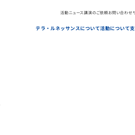
活動ニュース
講演のご依頼
お問い合わせ
NPO法人テラ・ルネッサンス（平和教育・地雷・小型武器
テラ・ルネッサンスについて
活動について
支
―