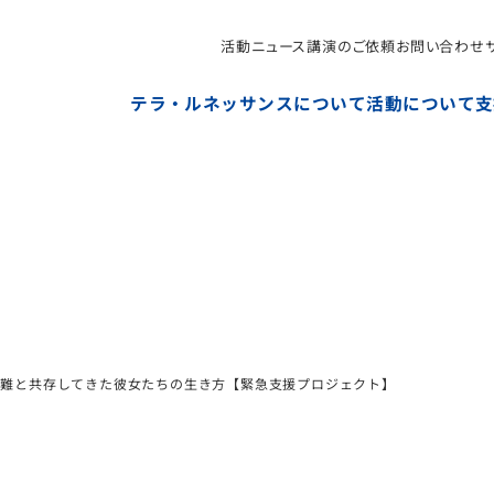
活動ニュース
講演のご依頼
お問い合わせ
NPO法人テラ・ルネッサンス（平和教育・地雷・小型武器
テラ・ルネッサンスについて
活動について
支
困難と共存してきた彼女たちの生き方【緊急支援プロジェクト】