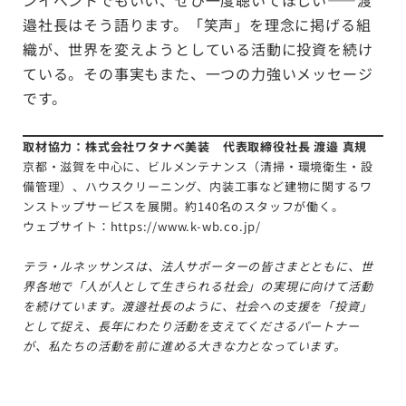
邉社長はそう語ります。「笑声」を理念に掲げる組
織が、世界を変えようとしている活動に投資を続け
ている。その事実もまた、一つの力強いメッセージ
です。
取材協力：株式会社ワタナベ美装 代表取締役社長 渡邉 真規
京都・滋賀を中心に、ビルメンテナンス（清掃・環境衛生・設
備管理）、ハウスクリーニング、内装工事など建物に関するワ
ンストップサービスを展開。約140名のスタッフが働く。
ウェブサイト：
https://www.k-wb.co.jp/
テラ・ルネッサンスは、法人サポーターの皆さまとともに、世
界各地で「人が人として生きられる社会」の実現に向けて活動
を続けています。渡邉社長のように、社会への支援を「投資」
として捉え、長年にわたり活動を支えてくださるパートナー
が、私たちの活動を前に進める大きな力となっています。