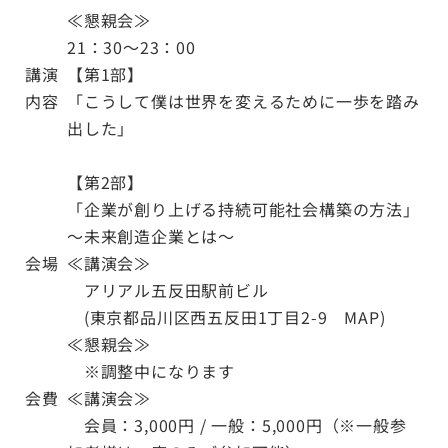
≪懇親会≫
21：30～23：00
講演
【第1部】
内容
「こうして僕は世界を変えるために一歩を踏み
出した」
【第2部】
「企業が創り上げる持続可能社会構築の方法」
～未来創造企業とは～
会場
≪講演会≫
アリアル五反田駅前ビル
(東京都品川区西五反田1丁目2-9
MAP
)
≪懇親会≫
※調整中になります
会費
≪講演会≫
会員：3,000円 / 一般：5,000円（※一般参