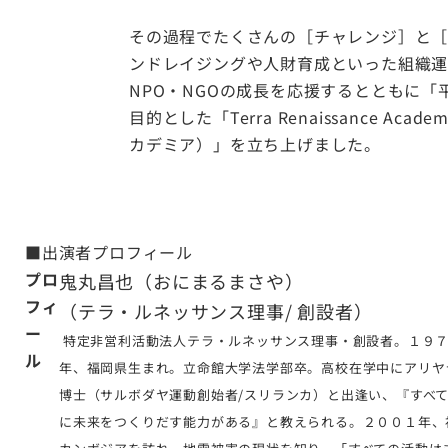
その過程でたくさんの［チャレンジ］と
ンドレイジングや人財育成といった組織
NPO・NGOの成長を応援するとともに
目的とした「Terra Renaissance Aca
カデミア）」を立ち上げました。
■出演者プロフィール
プロ
鬼丸昌也（おにまるまさや）
フィ
（テラ・ルネッサンス理事/ 創設者）
ー
特定非営利活動法人テラ・ルネッサンス理事・創設者。１９
ル
年、福岡県生まれ。立命館大学法学部卒。高校在学中にアリヤ
博士（サルボダヤ運動創始者/スリランカ）と出逢い、『すべ
に未来をつくりだす能力がある』と教えられる。２００１年、