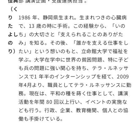
佳典
部 講演企画・支援連携担当 。
（く
り
1986 年、静岡県生まれ。生まれつきの心臓病
た
で、13 歳の時に手術。この経験から、「いの
よし
ち」の大切さと「支えられることのありがた
の
み」を知る。その後、「誰かを支える仕事をし
り）
たい」という想いのもと、立命館大学で福祉を
学ぶ。大学在学中に世界の貧困問題、特に子ど
も兵の問題に強い関心を持ち、テラ・ルネッサ
ンスで1 年半のインターンシップを経て、2009
年4月より、職員としてテラ・ルネッサンスに勤
務。現在は、平和の種を蒔く仕事として、講演
活動を年間 80 回以上行い、イベントの実施な
ども行う。行政、企業、教育機関、個人との協
働も手掛けている。