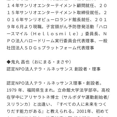
１４年サンリオエンターテイメント顧問就任、２０
１５年サンリオエンターテイメント取締役就任。２
０１６年サンリオピューロランド館長就任、２０１
９年６月より現職。子宮頸がん予防啓発活動「ハロ
ースマイル（Ｈｅｌｌｏｓｍｉｌｅ）」委員長、Ｎ
ＰＯ法人ハロードリーム実行委員会代表理事、一般
社団法人ＳＤＧｓプラットフォーム代表理事
◆鬼丸 昌也（おにまる・まさや）
認定NPO法人テラ・ルネッサンス 創設者・理事
認定NPO法人テラ・ルネッサンス理事・創設者。
1979 年、福岡県生まれ。立命館大学法学部卒。高校
在学中にアリヤラトネ博士（サルボダヤ運動創始者/
スリランカ）と出逢い、『すべての人に未来をつく
りだす能力がある』と教えられる。2001年、初めて