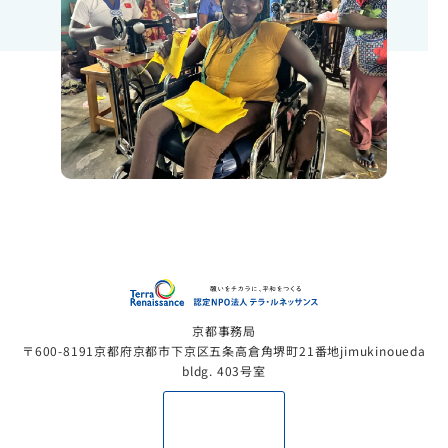
認定NP
京都事務局
〒600-8191京都府京都市下京区五条高倉角堺町21番地jimukinoueda
bldg. 403号室