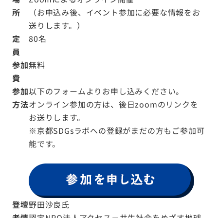
所
（お申込み後、イベント参加に必要な情報をお
送りします。）
定
80名
員
参加
無料
費
参加
以下のフォームよりお申し込みください。
方法
オンライン参加の方は、後日zoomのリンクを
お送りします。
※京都SDGsラボへの登録がまだの方もご参加可
能です。
登壇
野田沙良氏
者情
認定NPO法人アクセス－共生社会をめざす地球