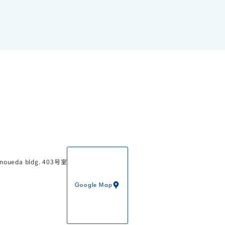
PO法人テラ・ルネッサンス
eda bldg. 403号室
Google Map