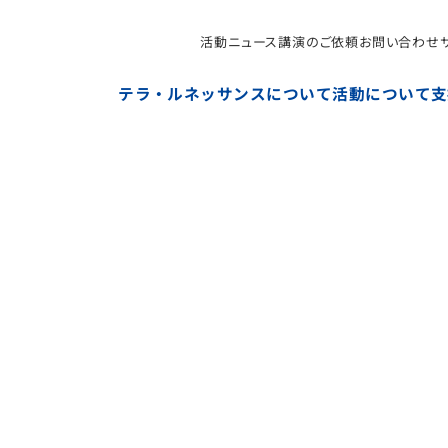
活動ニュース
講演のご依頼
お問い合わせ
NPO法人テラ・ルネッサンス（平和教育・地雷・小型武器
テラ・ルネッサンスについて
活動について
支