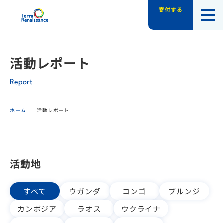
寄付する
認定NPO法人テラ・ルネッサンス（平和教
活動レポート
Report
ホーム
活動レポート
活動地
すべて
ウガンダ
コンゴ
ブルンジ
カンボジア
ラオス
ウクライナ