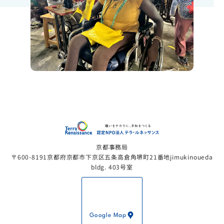
認定NP
京都事務局
〒600-8191京都府京都市下京区五条高倉角堺町21番地jimukinoueda
bldg. 403号室
Google Map