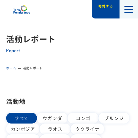
寄付する
認定NPO法人テラ・ルネッサンス（平和教
活動レポート
Report
ホーム
活動レポート
活動地
すべて
ウガンダ
コンゴ
ブルンジ
カンボジア
ラオス
ウクライナ