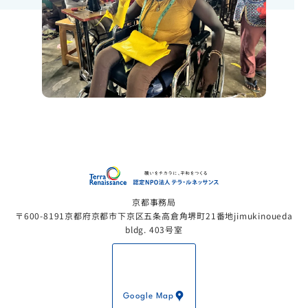
認定NP
京都事務局
〒600-8191京都府京都市下京区五条高倉角堺町21番地jimukinoueda
bldg. 403号室
Google Map