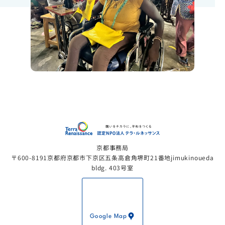
認定NP
京都事務局
〒600-8191京都府京都市下京区五条高倉角堺町21番地jimukinoueda
bldg. 403号室
Google Map