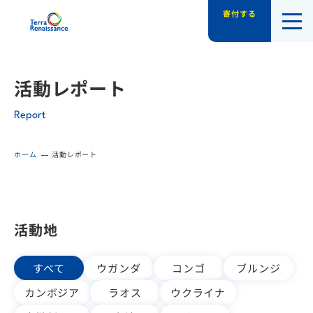
寄付する
認定NPO法人テラ・ルネッサンス（平和教
活動レポート
Report
ホーム
活動レポート
活動地
すべて
ウガンダ
コンゴ
ブルンジ
カンボジア
ラオス
ウクライナ