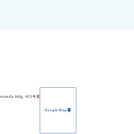
PO法人テラ・ルネッサンス
eda bldg. 403号室
Google Map