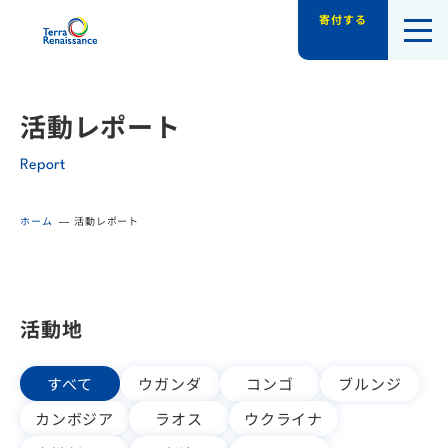
寄付する
認定NPO法人テラ・ルネッサンス（平和教
活動レポート
Report
ホーム
活動レポート
活動地
すべて
ウガンダ
コンゴ
ブルンジ
カンボジア
ラオス
ウクライナ