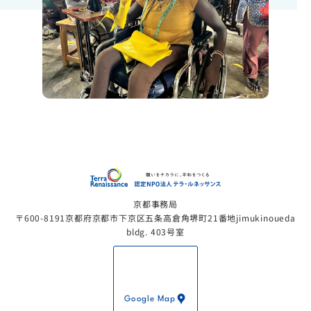
認定NP
京都事務局
〒600-8191京都府京都市下京区五条高倉角堺町21番地jimukinoueda
bldg. 403号室
Google Map