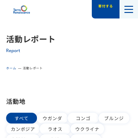
寄付する
認定NPO法人テラ・ルネッサンス（平和教
活動レポート
Report
ホーム
活動レポート
活動地
すべて
ウガンダ
コンゴ
ブルンジ
カンボジア
ラオス
ウクライナ