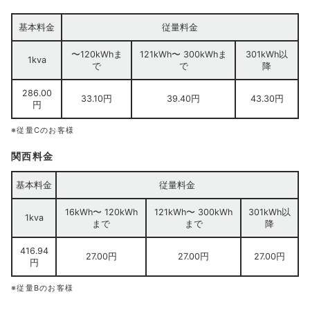
基本料金
従量料金
〜120kWhま
121kWh〜 300kWhま
301kWh以
1kva
で
で
降
286.00
33.10円
39.40円
43.30円
円
※従量Cのお客様
関西料金
基本料金
従量料金
16kWh〜 120kWh
121kWh〜 300kWh
301kWh以
1kva
まで
まで
降
416.94
27.00円
27.00円
27.00円
円
※従量Bのお客様